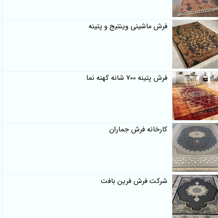
فرش ماشینی وینتیج و پتینه
فرش پتینه 700 شانه کهنه نما
کارخانه فرش جماران
شرکت فرش فرین بافت