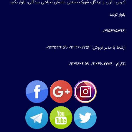
: آران و بیدگل، شهرک صنعتی سلیمان صباحی بیدگلی، بلوار یکم،
تولید
0315475
مدیر فروش: 09124602254-09131629159
-09131629159