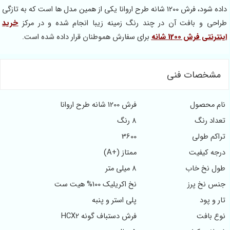
داده شود، فرش 1200 شانه طرح اروانا یکی از همین مدل ها است که به تازگی
و بافت آن در چند رنگ زمینه زیبا انجام شده و در مرکز
خرید
ش 1200 شانه
برای سفارش هموطنان قرار داده شده است.
صات فنی
صول
فرش 1200 شانه طرح اروانا
رنگ
8 رنگ
ولی
3600
یفیت
ممتاز (+A)
 خاب
8 میلی متر
 پرز
نخ اکریلیک 100% هیت ست
د
پلی استر و پنبه
فت
فرش دستباف گونه HCX2