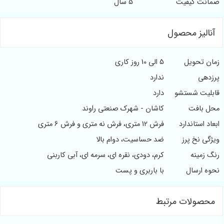
کیفیت
5 سال
یز محصول
حویل
5 الی 10 روز کاری
ندارد
 شستشو
دارد
فت
کاشان - شهرک صنعتی راوند
تاندارد
فرش 12 متری، فرش نه متری و فرش 6 متری
خ پرز
ضد حساسیت، دوام بالا
نه
کرم، دودی، نقره ای، سرمه ای، آبی کاربنی
رسال
با باربری و پست
لات مرتبط