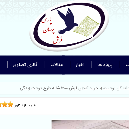
ت
پروژه ها
اخبار
مقالات
گالری تصاویر
خرید آنلاین فرش 1200 شانه طرح درخت زندگی
10
/
10
از
1
کاربر