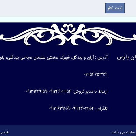
ن پارس
آدرس : آران و بیدگل، شهرک صنعتی سلیمان صباحی بیدگلی، بلوار ی
03154753961
ارتباط با مدیر فروش: 09124602254-09131629159
تلگرام : 09124602254-09131629159
سایت می باشد.
طراحی