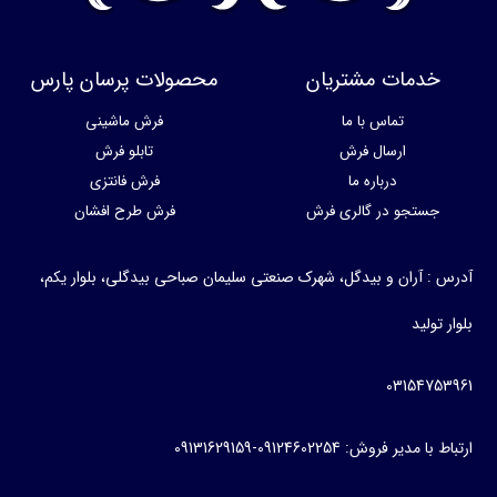
خدمات مشتریان
محصولات پرسان پارس
تماس با ما
فرش ماشینی
ارسال فرش
تابلو فرش
درباره ما
فرش فانتزی
جستجو در گالری فرش
فرش طرح افشان
آدرس : آران و بیدگل، شهرک صنعتی سلیمان صباحی بیدگلی، بلوار یکم،
بلوار تولید
03154753961
ارتباط با مدیر فروش: 09124602254-09131629159