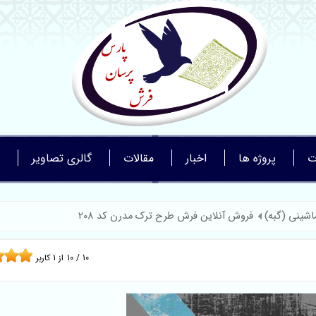
ت
پروژه ها
اخبار
مقالات
گالری تصاویر
اشینی (گبه)
فروش آنلاین فرش طرح ترک مدرن کد 208
10
/
10
از
1
کاربر