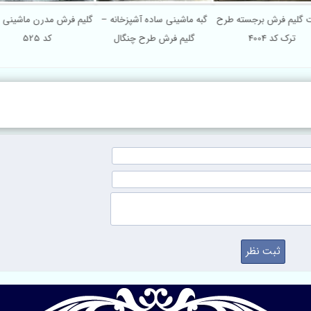
مت گلیم فرش برجسته طرح
گبه ماشینی ساده آشپزخانه –
گلیم فرش مدرن ماشینی
ترک کد 4004
گلیم فرش طرح چنگال
کد 525