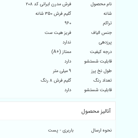
نام محصول
فرش مدرن ایرانی کد 208
شانه
گلیم فرش 350 شانه
تراکم
960
جنس الیاف
فریز هیت ست
پرزدهی
ندارد
درجه کیفیت
ممتاز (+A)
قابلیت شستشو
دارد
طول نخ پرز
9 میلی متر
تعداد رنگ
گلیم فرش 8 رنگ
قابلیت شستشو
دارد
آنالیز محصول
نحوه ارسال
باربری - پست