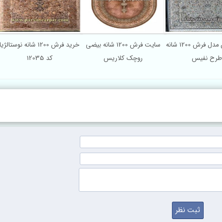
جدیدترین مدل فرش 1200 شانه
سایت فرش 1200 شانه بیضی
خرید فرش 1200
طرح نفیس
روچک کلاریس
کد 12035