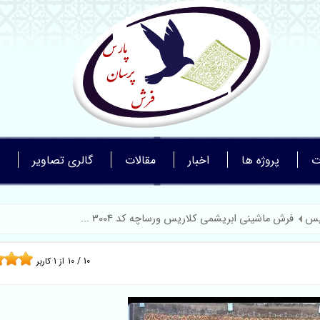
ت
پروژه ها
اخبار
مقالات
گالری تصاویر
یس
فرش ماشینی ابریشمی کلاریس ورساچه کد 3004 ...
10
/
10
از
1
کاربر