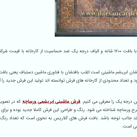
برای سفارش فرش ماشینی ابریشمی کلاریس با طرح ورساچه با بافت 1200 شانه و الیاف درجه یک ضد حساسیت از کارخانه با ق
نه با تراکم 3600 دارند و جنس الیافشان ابریشم ماشینی است اغلب بافتشان با فناوری ماشین دستباف یعنی
و تعداد محدودی از کارخانه های فرش توانسته اند تولید این فرش جدید را آغ
 درجه یک را معرفی می کنیم.
فرش ماشینی ابریشمی ورساچه
که در تصویر
 ورساچه شناخته می شود. رنگ و طراحی این فرش کاملا جدید بوده و برای 
د جالب توجه باشد. بافت فرش های کلاریس به نحوی است که تعداد رنگ ب
عی است.