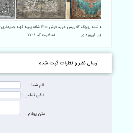
فرش ماشینی ابریشمی 1200
فرش 1200 شانه روچک کلاریس
خرید فرش 1200 شانه پتینه کهنه
کد 300600
آبی فیروزه ای
نما لایت کد 7026
ارسال نظر و نظرات ثبت شده
نام شما :
تلفن تماس :
متن پیغام :