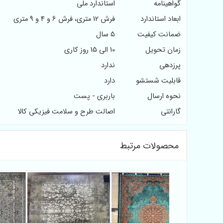
گواهینامه
استاندارد ملی
ابعاد استاندارد
فرش 12 متری، فرش 6 و 4 و 9 متری
ضمانت کیفیت
5 سال
زمان تحویل
10 الی 15 روز کاری
پرزدهی
ندارد
قابلیت شستشو
دارد
نحوه ارسال
باربری - پست
گارانتی
اصالت طرح و سلامت فیزیکی کالا
محصولات مرتبط