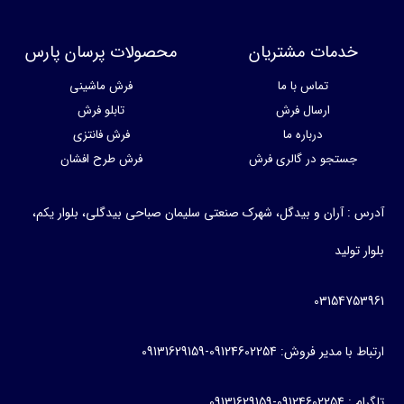
خدمات مشتریان
محصولات پرسان پارس
تماس با ما
فرش ماشینی
ارسال فرش
تابلو فرش
درباره ما
فرش فانتزی
جستجو در گالری فرش
فرش طرح افشان
آدرس : آران و بیدگل، شهرک صنعتی سلیمان صباحی بیدگلی، بلوار یکم،
بلوار تولید
03154753961
ارتباط با مدیر فروش: 09124602254-09131629159
تلگرام : 09124602254-09131629159