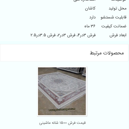
محل تولید
کاشان
قابلیت شستشو
دارد
ضمانت کیفیت
36 ماه
ابعاد فرش
فرش 3در4، فرش 3در2، فرش 3.5در2.5
محصولات مرتبط
قیمت فرش 1500 شانه ماشینی