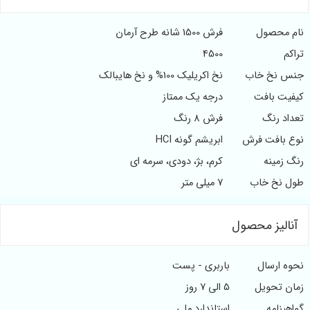
نام محصول
فرش 1500 شانه طرح آرمان
تراکم
4500
جنس نخ خاب
نخ اکریلیک 100% و نخ هایبالک
کیفیت بافت
درجه یک ممتاز
تعداد رنگ
فرش 8 رنگ
نوع بافت فرش
ابریشم گونه HCI
رنگ زمینه
کرم، بژ، دودی، سرمه ای
طول نخ خاب
7 میلی متر
آنالیز محصول
نحوه ارسال
باربری - پست
زمان تحویل
5 الی 7 روز
گواهینامه
استاندارد ملی