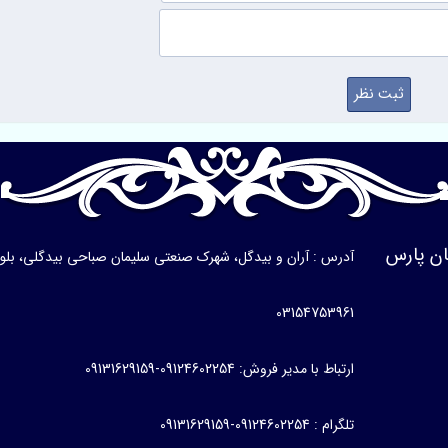
ن پارس
آدرس : آران و بیدگل، شهرک صنعتی سلیمان صباحی بیدگلی، بلوار ی
03154753961
ارتباط با مدیر فروش: 09124602254-09131629159
تلگرام : 09124602254-09131629159