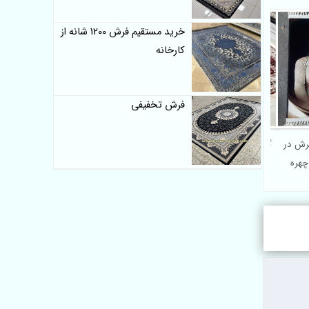
خرید مستقیم فرش 1200 شانه از
کارخانه
فرش تخفیفی
فرش در
گبه ماشینی پلی استر کد 602
گلیم ماشینی 8 رنگ کد 110
چهره