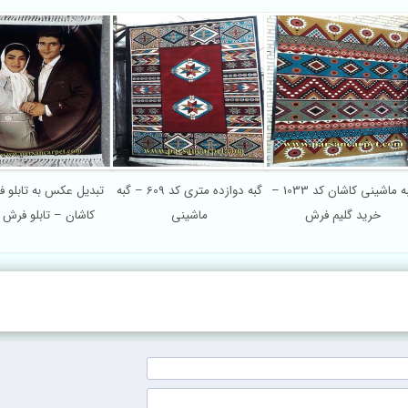
گبه ماشینی کاشان کد 1033 –
گبه دوازده متری کد 609 – گبه
تبدیل عکس به تابلو 
خرید گلیم فرش
ماشینی
کاشان – تابلو فرش 
خانوادگی