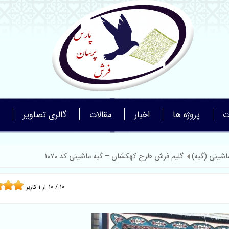
ت
پروژه ها
اخبار
مقالات
گالری تصاویر
اشینی (گبه)
گلیم فرش طرح کهکشان – گبه ماشینی کد 1070
10
/
10
از
1
کاربر