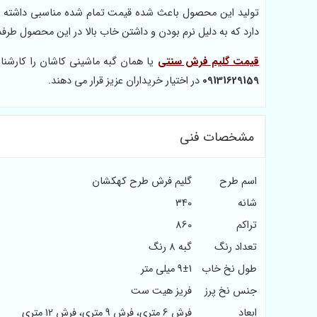
تولید این محصول باعث شده قیمت تمام شده مناسبی داشته باشن
دارد که به دلیل نرم بودن و داشتن خاب بالا در این محصول طرفدا
قیمت گلیم فرش سنتی
یا همان گبه ماشینی کاشان را کارشن
09131629159
در اختیار خریداران عزیز قرار می دهند.
مشخصات فنی
اسم طرح
گلیم فرش طرح کهکشان
شانه
340
تراکم
860
تعداد رنگ
گبه 8 رنگ
طول نخ خاب
9±1 میلی متر
جنس نخ پرز
فریز هیت ست
ابعاد
فرش 6 متری، فرش 9 متری، فرش 12 متری