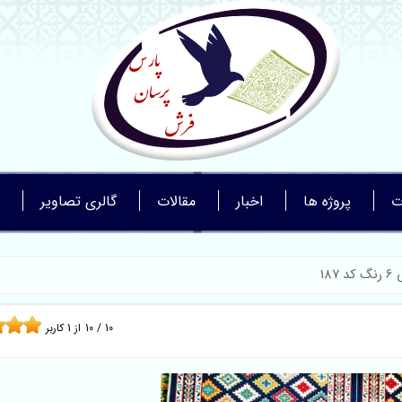
ت
پروژه ها
اخبار
مقالات
گالری تصاویر
187
10
/
10
از
1
کاربر