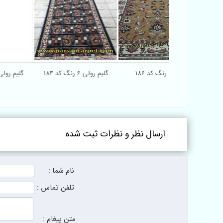
گ کد 17
گلیم 6 رنگ کد 186
گلیم رولی 6 رنگ کد 184
ارسال نظر و نظرات ثبت شده
نام شما :
تلفن تماس :
متن پیغام :