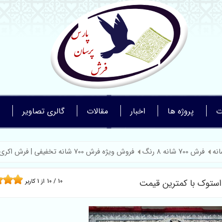
ت
پروژه ها
اخبار
مقالات
گالری تصاویر
فرش 700 شانه 8 رنگ
فروش ویژه فرش 700 شانه تخفیفی | فرش اکری ...
10
/
10
از
1
کاربر