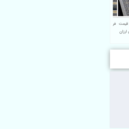
توک | قیمت
فروش اینترنتی فرش تخفیفی
700 شانه فیلی رنگ