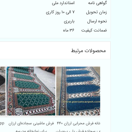
گواهی نامه
استاندارد ملی
زمان تحویل
7 الی 10 روز کاری
نحوه ارسال
باربری
ضمانت کیفیت
36 ماه
محصولات مرتبط
رش محرابی برای
کارخانه فرش محرابی ارزان 440
فرش ماشینی سجاده‌ای ارزان
ر | قیمت کارخانه
شانه - سجاده فرش پلی پروپیلن
برای نمازخانه مدرسه