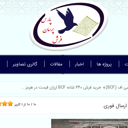
ت
پروژه ها
اخبار
مقالات
گالری تصاویر
ف (BCF)
خرید فرش ۴۴۰ شانه BCF ارزان قیمت در هرمز ...
10
/
10
از
1
کاربر