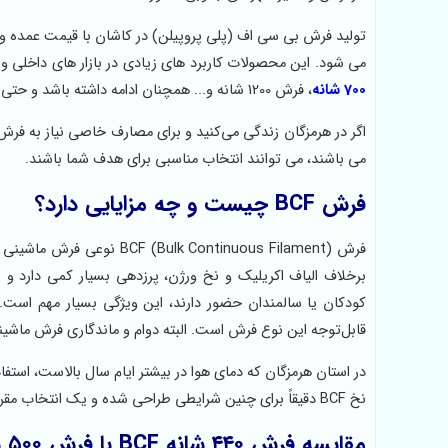
تولید فرش بی سی اف (پلی پروپیلن) در کاشان با قیمت عمده و 
می شود. این محصولات کاربرد های زیادی در بازار های داخلی 
700 شانه
، فرش 1200 شانه و... همچنان ادامه داشته باشد و حتی تنوع بیشتری نیز در تولیدات فرش ماشینی BCF ارائه گردد.
اگر در هرمزگان زندگی می‌کنید و برای مصارف خاصی نیاز به فرش 
می باشند، می توانند انتخاب مناسبی برای هدف شما باشند.
فرش BCF چیست و چه مزایایی دارد؟
فرش‌  Continuous Filament
برخلاف الیاف اکریلیک و نخ ورژن، پرزدهی بسیار کمی دارد
کودکان یا سالمندان حضور دارند، این ویژگی بسیار مهم اس
قابل‌توجه این نوع فرش است. البته دوام و ماندگاری فرش ماشین
نخ BCF دقیقاً برای چنین شرایطی طراحی شده و یک انتخاب مقرون‌به‌صرفه و هوشمندانه برای خانه‌های جنوبی به شمار می‌رود.
مقایسه فرش ۴۴۰ شانه BCF با فرش ۵۰۰ شانه و ۷۰۰ شانه