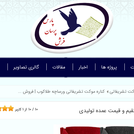
ت
پروژه ها
اخبار
مقالات
گالری تصاویر
کت تشریفاتی
کناره موکت تشریفاتی ورساچه طلاکوب | فروش ...
قیم و قیمت عمده تولیدی
10
/
10
از
1
کاربر