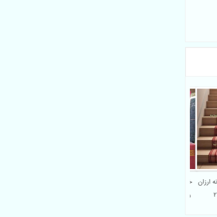
یفاتی 500 شانه ارزان
خرید عمده موکت تشریفاتی
ورساچه طلاکوب (ردکارپت)