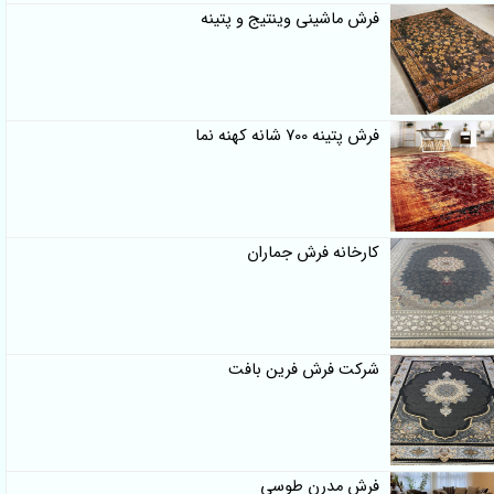
فرش ماشینی وینتیج و پتینه
فرش پتینه 700 شانه کهنه نما
کارخانه فرش جماران
شرکت فرش فرین بافت
فرش مدرن طوسی