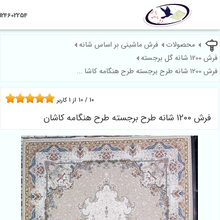
09124602254
محصولات
فرش ماشینی بر اساس شانه
10
/
10
از
1
کاربر
نگامه کاشان