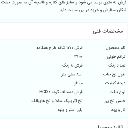
متری تولید می شود و سایز های کناره و قالیچه آن به صورت جفت
فارش و خرید در این سایت دارد.
صات فنی
حصول
فرش 1200 شانه طرح هنگامه
طولی
3600
رنگ
فرش 8 رنگ
خ خاب
8±1 میلی متر
یفیت
ممتاز
فت
فرش دستباف گونه HCIX2
 پرز
نخ اکریلیک 100% و نخ هایبالک
ود
پلی استر و پنبه
یز محصول