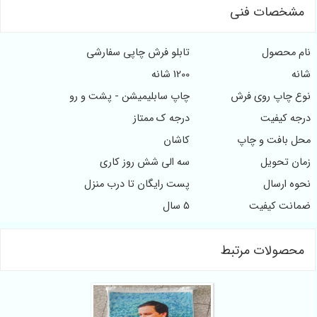
ات فنی
صول
تابلو فرش چاپی سفارشی
1200 شانه
پ روی فرش
چاپ سابلیمیشن - پشت و رو
یفیت
درجه ک ممتاز
فت و چاپ
کاشان
حویل
سه الی شش روز کاری
سال
پست رایگان تا درب منزل
کیفیت
5 سال
لات مرتبط