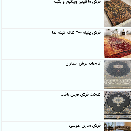
فرش ماشینی وینتیج و پتینه
فرش پتینه 700 شانه کهنه نما
کارخانه فرش جماران
شرکت فرش فرین بافت
فرش مدرن طوسی