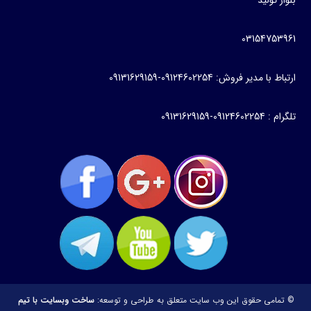
031547
دیر فروش: 09124602254-09131629159
0913162915
می حقوق این وب سایت متعلق به
طراحی و توسعه:
ساخت وبسایت با تیم