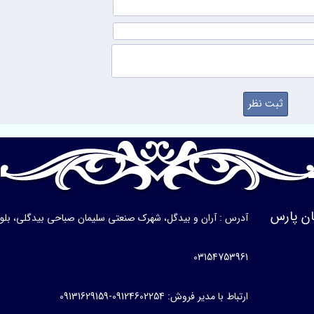
ن پارس
آدرس : آران و بیدگل، شهرک صنعتی سلیمان صباحی بیدگلی، بلوار ی
03154753961
ارتباط با مدیر فروش: 09124602254-09131629159