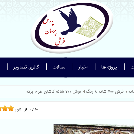
ت
پروژه ها
اخبار
مقالات
گالری تصاویر
فرش 700 شانه 8 رنگ
فرش 700 شانه کاشان طرح برکه
10
/
10
از
1
کاربر