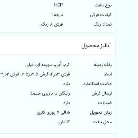
نوع بافت
HCP
کیفیت فرش
درجه 1
تعداد رنگ
فرش 8 رنگ
آنالیز محصول
رنگ زمینه
کرم، آّبی، سورمه ای، فیلی
ابعاد
فرش 3در4، فرش 2.5در3.5، فرش 2در3
علامت استاندارد
دارد
ارسال فرش
رایگان تا باربری مقصد
ضمانت
دارد
زمان تحویل
5 الی 7 روزی کاری
محل بافت
کاشان