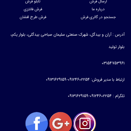
ارسال فرش
تابلو فرش
درباره ما
فرش فانتزی
جستجو در گالری فرش
فرش طرح افشان
آدرس : آران و بیدگل، شهرک صنعتی سلیمان صباحی بیدگلی، بلوار یکم،
بلوار تولید
03154753961
ارتباط با مدیر فروش: 09124602254-09131629159
تلگرام : 09124602254-09131629159