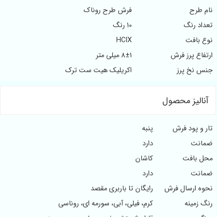
ام طرح
فرش طرح روناک
عداد رنگ
10 رنگ
وع بافت
HCIX
رتفاع پرز فرش
8±1 میلی متر
نس نخ پرز
اکریلیک هیت ست ترک
آنالیز محصول
ار و پود فرش
پنبه
مانت
دارد
حل بافت
کاشان
مانت
دارد
حوه ارسال فرش
رایگان تا باربری مقصد
نگ زمینه
کرم، فیلی، آبی، سورمه ای، روناسی