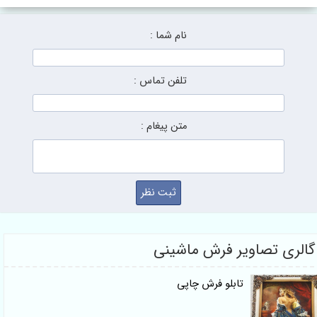
نام شما :
تلفن تماس :
متن پیغام :
الری تصاویر فرش ماشینی
تابلو فرش چاپی