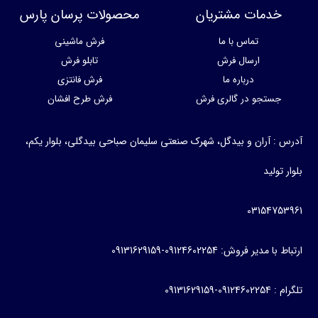
خدمات مشتریان
محصولات پرسان پارس
تماس با ما
فرش ماشینی
ارسال فرش
تابلو فرش
درباره ما
فرش فانتزی
جستجو در گالری فرش
فرش طرح افشان
س : آران و بیدگل، شهرک صنعتی سلیمان صباحی بیدگلی، بلوار یکم،
ر تولید
03154753
با مدیر فروش: 09124602254-09131629159
0912460-09131629159