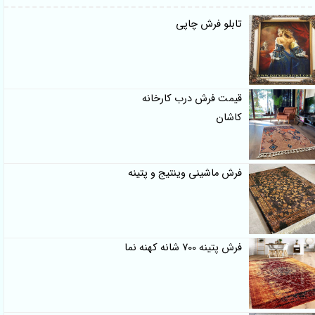
تابلو فرش چاپی
قیمت فرش درب کارخانه
کاشان
فرش ماشینی وینتیج و پتینه
فرش پتینه 700 شانه کهنه نما