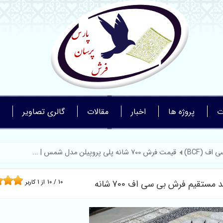
ت
پروژه ها
اخبار
مقالات
گالری تصاویر
ف (BCF)
قیمت فرش 700 شانه پلی پروپیلن مدل شمس | ...
10
/
10
از
1
کاربر