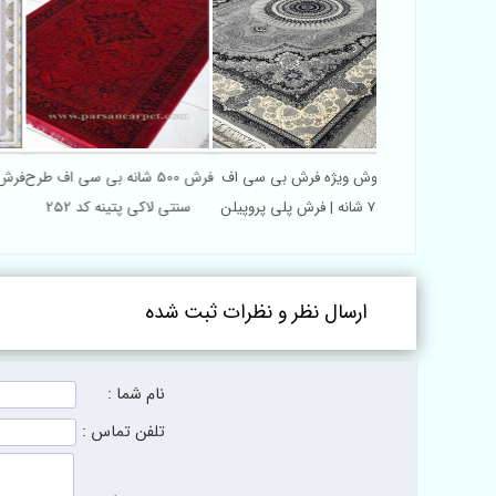
فرش پلی پروپیلن
فروش ویژه فرش بی سی اف
فرش 500 شانه بی سی اف طرح
 قیمت | فرش BCF با
700 شانه | فرش پلی پروپیلن
سنتی لاکی پتینه کد 252
 صادراتی
طرح ترمه
ارسال نظر و نظرات ثبت شده
نام شما :
تلفن تماس :