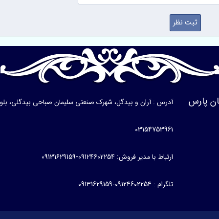
ن پارس
آدرس : آران و بیدگل، شهرک صنعتی سلیمان صباحی بیدگلی، بلوار ی
03154753961
ارتباط با مدیر فروش: 09124602254-09131629159
تلگرام : 09124602254-09131629159