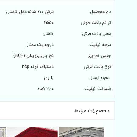
نام محصول
فرش 700 شانه مدل شمس
تراکم بافت طولی
2550
محل بافت فرش
کاشان
درجه کیفیت
درجه یک ممتاز
جنس نخ پرز
نخ پلی پروپیلن (BCF)
نوع بافت فرش
دستباف گونه hcp
نحوه ارسال
بارری
ضمانت کیفیت
360 کماه
محصولات مرتبط