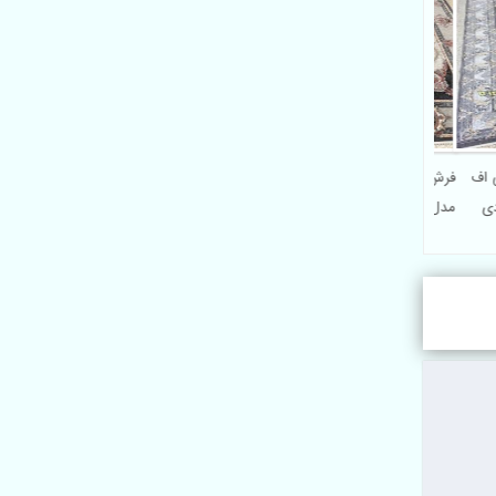
ی سی اف
فرش بی سی اف 700 شانه ارزان
ودی
مدل سیمین | فرش پلی پروپیلن