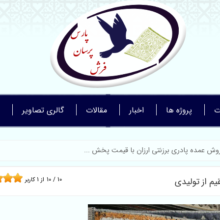
ت
پروژه ها
اخبار
مقالات
گالری تصاویر
وش عمده پادری برزنتی ارزان با قیمت پخش ...
م از تولیدی
10
/
10
از
1
کاربر