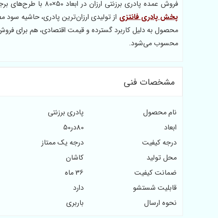
فروش عمده پادری برزنتی ارزان در ابعاد 50×80 با طرح‌های برجسته و رنگ‌بندی متنوع، فرصتی مناسب برای فعالان بازار کالاهای مصرفی است.
پخش پادری فانتزی
از تولیدی ارزان‌ترین پادری، حاشیه سود مط
محصول به دلیل کاربرد گسترده و قیمت اقتصادی، هم برای فروش مست
محسوب می‌شود.
مشخصات فنی
نام محصول
پادری برزنتی
ابعاد
80در50
درجه کیفیت
درجه یک ممتاز
محل تولید
کاشان
ضمانت کیفیت
36 ماه
قابلیت شستشو
دارد
نحوه ارسال
باربری