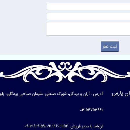
ن پارس
آدرس : آران و بیدگل، شهرک صنعتی سلیمان صباحی بیدگلی، بلوار ی
03154753961
ارتباط با مدیر فروش: 09124602254-09131629159