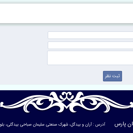
ن پارس
آدرس : آران و بیدگل، شهرک صنعتی سلیمان صباحی بیدگلی، بلوار ی