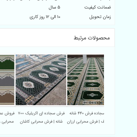
ضمانت کیفیت
5 سال
زمان تحویل
10 الی 12 روز کاری
محصولات مرتبط
خرید سجاده فرش 500 شانه
فروش سجاده فرش 440 شانه
فرش سجاده ای اکریلیک 700
فر
ان | قیمت درب
بی سی اف | فرش محرابی ارزان
شانه | فرش محرابی کاشان
مح
رخانه
برای مساجد