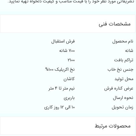
د نظر خود را با قیمت مناسب و کیفیت دلخواه تهیه نمایید.
 فنی
فرش استقبال
700 شانه
2100
ب
نخ اکریلیک 100%
کاشان
فرش
نیم متر تا 4 متر
باربری
10 الی 12 روز کاری
 مرتبط