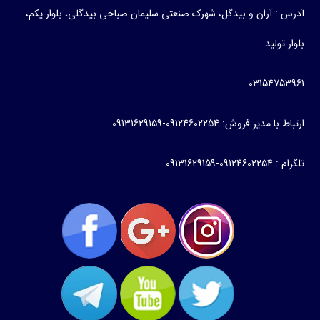
ن و بیدگل، شهرک صنعتی سلیمان صباحی بیدگلی، بلوار یکم،
03
0912460225-09131629159