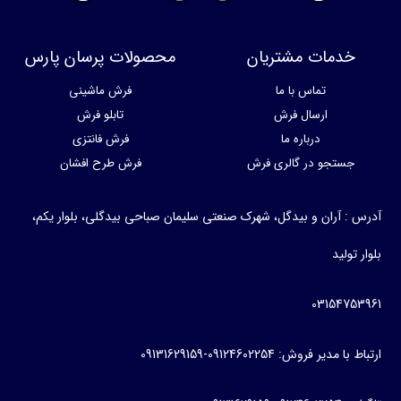
خدمات مشتریان
محصولات پرسان پارس
تماس با ما
فرش ماشینی
ارسال فرش
تابلو فرش
درباره ما
فرش فانتزی
جستجو در گالری فرش
فرش طرح افشان
آدرس : آران و بیدگل، شهرک صنعتی سلیمان صباحی بیدگلی، بلوار یکم،
بلوار تولید
03154753961
ارتباط با مدیر فروش: 09124602254-09131629159