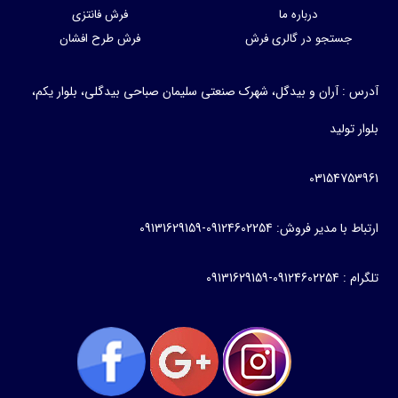
درباره ما
فرش فانتزی
جستجو در گالری فرش
فرش طرح افشان
آدرس : آران و بیدگل، شهرک صنعتی سلیمان صباحی بیدگلی، بلوار یکم،
بلوار تولید
03154753961
ارتباط با مدیر فروش: 09124602254-09131629159
تلگرام : 09124602254-09131629159