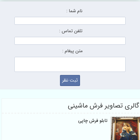
نام شما :
تلفن تماس :
متن پیغام :
لری تصاویر فرش ماشینی
تابلو فرش چاپی