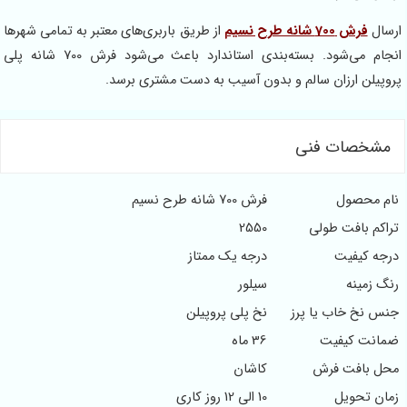
سال
فرش 700 شانه طرح نسیم
از طریق باربری‌های معتبر به تمامی شهرها
انجام می‌شود. بسته‌بندی استاندارد باعث می‌شود فرش 700 شانه پلی
وپیلن ارزان سالم و بدون آسیب به دست مشتری برسد.
مشخصات فنی
ام محصول
فرش 700 شانه طرح نسیم
راکم بافت طولی
2550
رجه کیفیت
درجه یک ممتاز
نگ زمینه
سیلور
نس نخ خاب یا پرز
نخ پلی پروپیلن
مانت کیفیت
36 ماه
حل بافت فرش
کاشان
مان تحویل
10 الی 12 روز کاری