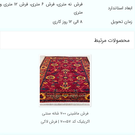
فرش نه متری، فرش 6 متری، فرش 12 متری و 4
عاد استاندارد
متری
ان تحویل
8 الی 12 روز کاری
محصولات مرتبط
فرش ماشینی 700 شانه سنتی
اکریلیک کد 70057 | فرش لاکی