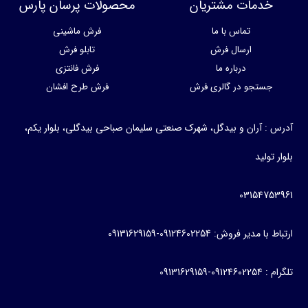
خدمات مشتریان
محصولات پرسان پارس
تماس با ما
فرش ماشینی
ارسال فرش
تابلو فرش
درباره ما
فرش فانتزی
جستجو در گالری فرش
فرش طرح افشان
آدرس : آران و بیدگل، شهرک صنعتی سلیمان صباحی بیدگلی، بلوار یکم،
بلوار تولید
03154753961
ارتباط با مدیر فروش: 09124602254-09131629159
تلگرام : 09124602254-09131629159