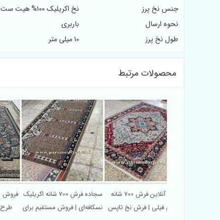
جنس نخ پرز
نخ اکریلیک 100% هیت ست شده
نحوه ارسال
باربری
طول نخ پرز
10 میلی متر
محصولات مرتبط
قیمت فرش 700 شانه طرح باغ
خرید آنلاین فرش 700 شانه
سجاده فرش 700 شانه اکریلیک
ام اکریلیک درجه
هریس فیلی | فرش نخ تاپس
نسکافه‌ای | فروش مستقیم برای