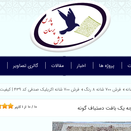
ت
پروژه ها
اخبار
مقالات
گالری تصاویر
فرش 700 شانه 8 رنگ
فرش 700 شانه اکریلیک صدفی کد 439 | کیفیت ...
10
/
10
از
1
کاربر