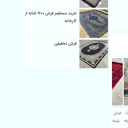
خرید مستقیم فرش 1200 شانه از
کارخانه
فرش تخفیفی
 شانه اکریلیک
فرش 700 شانه اکریلیک طرح
اف‌گونه
پتینه لاکی | مدل محبوب با