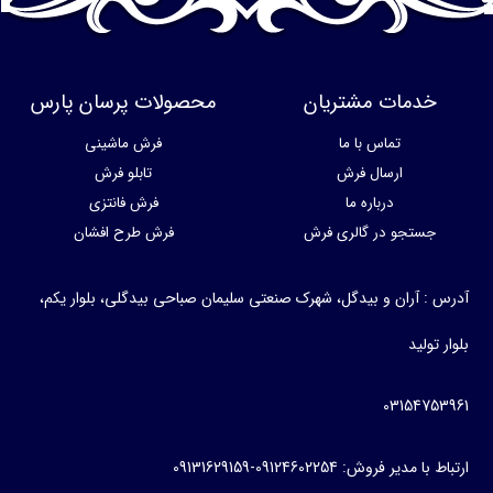
خدمات مشتریان
محصولات پرسان پارس
تماس با ما
فرش ماشینی
ارسال فرش
تابلو فرش
درباره ما
فرش فانتزی
جستجو در گالری فرش
فرش طرح افشان
آدرس : آران و بیدگل، شهرک صنعتی سلیمان صباحی بیدگلی، بلوار یکم،
بلوار تولید
03154753961
ارتباط با مدیر فروش: 09124602254-09131629159