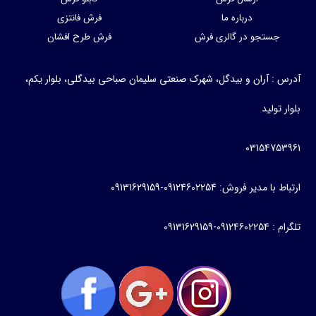
درباره ما
فرش فانتزی
جستجو در گالری فرش
فرش طرح افشان
درس : آران و بیدگل، شهرک صنعتی سلیمان صباحی بیدگلی، بلوار یکم،
لوار تولید
0315475396
رتباط با مدیر فروش: 09124602254-09131629159
لگرام : 09124602254-09131629159