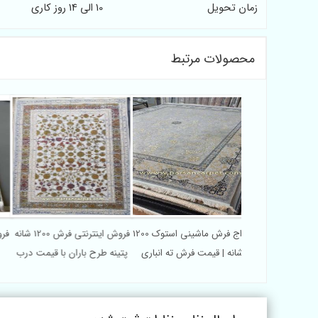
زمان تحویل
10 الی 14 روز کاری
محصولات مرتبط
خرید مستقیم فرش 1200 شانه
حراج فرش ماشینی استوک 1200
فروش اینترنتی فرش 1200 شانه
کارخانه | فرش گل
شانه | قیمت فرش ته انباری
پتینه طرح باران با قیمت درب
جسته
واقعی
کارخانه