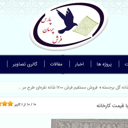
ت
پروژه ها
اخبار
مقالات
گالری تصاویر
فروش مستقیم فرش 1200 شانه نقره‌ای طرح مر ...
10
/
10
از
1
کاربر