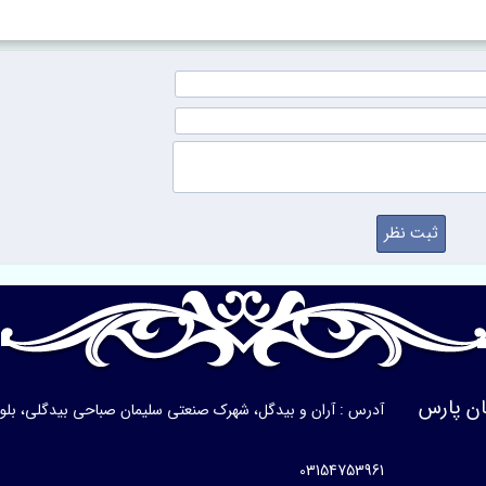
ن پارس
آدرس : آران و بیدگل، شهرک صنعتی سلیمان صباحی بیدگلی، بلوار ی
03154753961