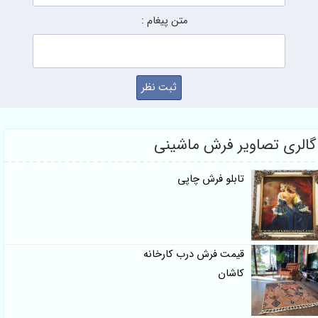
متن پیغام :
الری تصاویر فرش ماشینی
تابلو فرش چاپی
قیمت فرش درب کارخانه
کاشان