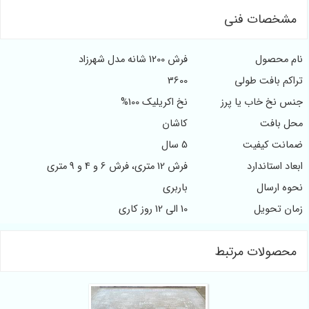
مشخصات فنی
ام محصول
فرش 1200 شانه مدل شهرزاد
راکم بافت طولی
3600
نس نخ خاب یا پرز
نخ اکریلیک 100%
حل بافت
کاشان
مانت کیفیت
5 سال
بعاد استاندارد
فرش 12 متری، فرش 6 و 4 و 9 متری
حوه ارسال
باربری
مان تحویل
10 الی 12 روز کاری
محصولات مرتبط