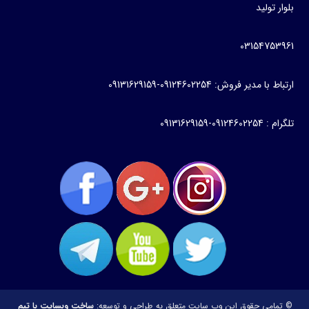
بلوار تولید
03154753961
ارتباط با مدیر فروش: 09124602254-09131629159
تلگرام : 09124602254-09131629159
© تمامی حقوق این وب سایت متعلق به
طراحی و توسعه:
ساخت وبسایت با تیم