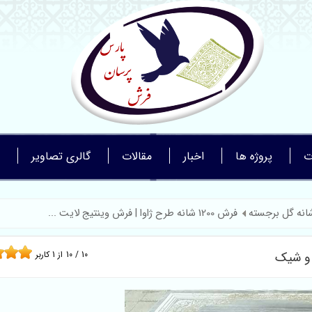
ت
پروژه ها
اخبار
مقالات
گالری تصاویر
فرش 1200 شانه طرح ژاوا | فرش وینتیج لایت ...
10
/
10
از
1
کاربر