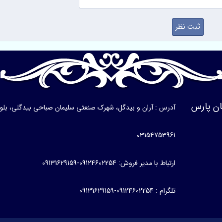
ن پارس
آدرس : آران و بیدگل، شهرک صنعتی سلیمان صباحی بیدگلی، بلوار ی
03154753961
ارتباط با مدیر فروش: 09124602254-09131629159
تلگرام : 09124602254-09131629159