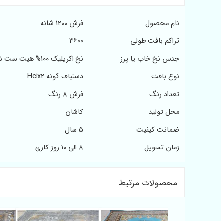
نام محصول
فرش 1200 شانه
تراکم بافت طولی
3600
جنس نخ خاب یا پرز
نخ اکریلیک 100% هیت ست شده
نوع بافت
دستباف گونه Hcix2
تعداد رنگ
فرش 8 رنگ
محل تولید
کاشان
ضمانت کیفیت
5 سال
زمان تحویل
8 الی 10 روز کاری
محصولات مرتبط