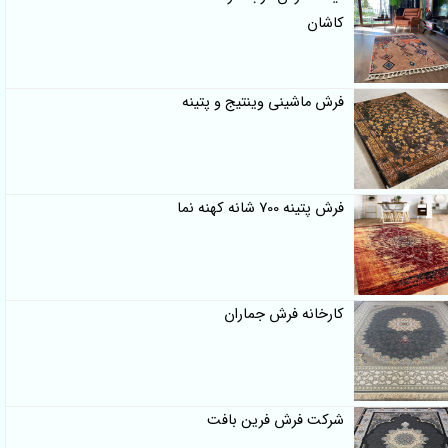
کاشان
فرش ماشینی وینتیج و پتینه
فرش پتینه 700 شانه کهنه نما
کارخانه فرش جماران
شرکت فرش فرین بافت