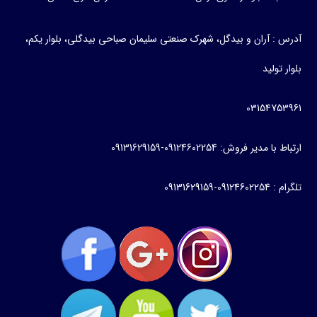
آدرس : آران و بیدگل، شهرک صنعتی سلیمان صباحی بیدگلی، بلوار یکم،
بلوار تولید
03154753961
ارتباط با مدیر فروش: 09124602254-09131629159
تلگرام : 09124602254-09131629159