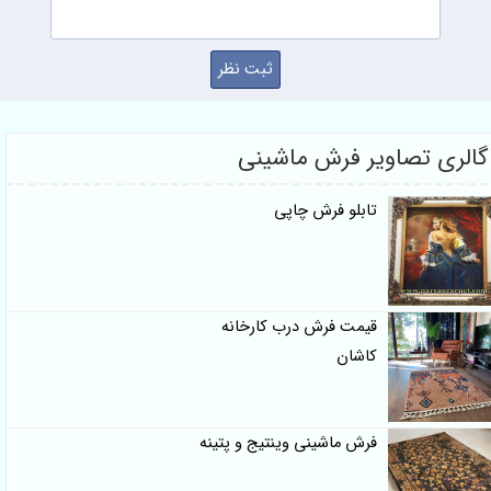
گالری تصاویر فرش ماشینی
تابلو فرش چاپی
قیمت فرش درب کارخانه
کاشان
فرش ماشینی وینتیج و پتینه