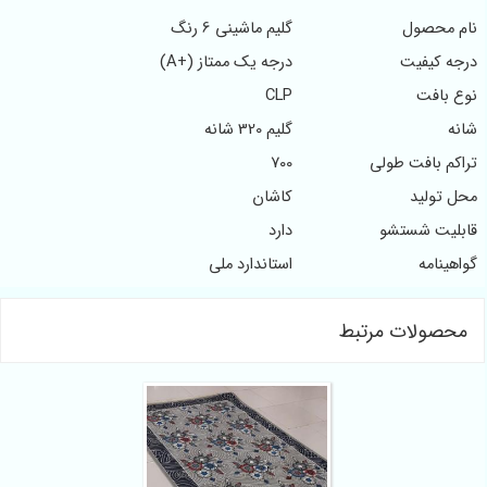
نام محصول
گلیم ماشینی 6 رنگ
درجه کیفیت
درجه یک ممتاز (+A)
نوع بافت
CLP
شانه
گلیم 320 شانه
تراکم بافت طولی
700
محل تولید
کاشان
قابلیت شستشو
دارد
گواهینامه
استاندارد ملی
محصولات مرتبط