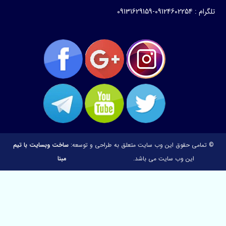
 : 09124602254-09131629159
 تمامی حقوق این وب سایت متعلق به
طراحی و توسعه:
ساخت وبسایت با تیم
این وب سایت می باشد.
مبنا