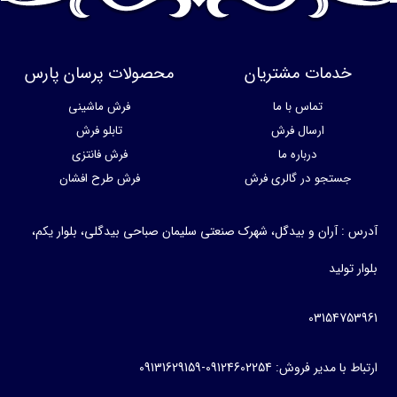
خدمات مشتریان
محصولات پرسان پارس
تماس با ما
فرش ماشینی
ارسال فرش
تابلو فرش
درباره ما
فرش فانتزی
جستجو در گالری فرش
فرش طرح افشان
رس : آران و بیدگل، شهرک صنعتی سلیمان صباحی بیدگلی، بلوار یکم،
وار تولید
031547539
باط با مدیر فروش: 09124602254-09131629159