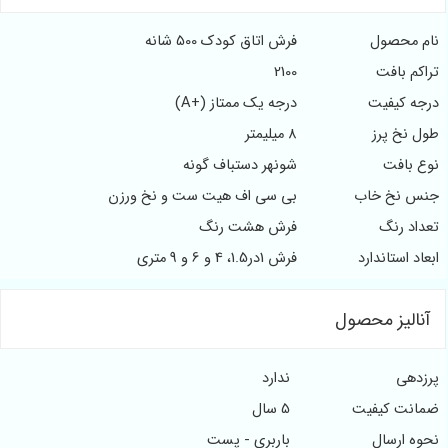
 محصول
فرش اتاق کودک 500 شانه
م بافت
2100
ه کیفیت
درجه یک ممتاز (+A)
نخ پرز
8 میلیمتر
 بافت
شونهر دستباف گونه
 نخ خاب
بی سی اف هیت ست و نخ ورزن
د رنگ
فرش هشت رنگ
د استاندارد
فرش 1در1.5، 4 و 6 و 9 متری
الیز محصول
دهی
ندارد
نت کیفیت
5 سال
 ارسال
باربری - پست