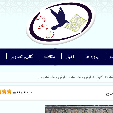
ت
پروژه ها
اخبار
مقالات
گالری تصاویر
کارخانه فرش 1500 شانه - فرش 1500 شانه طر ...
10
/
10
از
1
کاربر