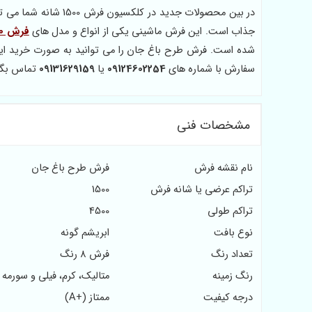
در بین محصولات جدید 
جذاب است. این فرش ماشینی یکی از انواع و مدل های
فرش 1500 شانه افشان
شده است. فرش طرح باغ جان را می توانید به صورت خرید اینت
سفارش با شماره های
09124602254
یا
09131629159
تماس بگی
مشخصات فنی
نام نقشه فرش
فرش طرح باغ جان
تراکم عرضی یا شانه فرش
1500
تراکم طولی
4500
نوع بافت
ابریشم گونه
تعداد رنگ
فرش 8 رنگ
رنگ زمینه
متالیک، کرم، فیلی و سورمه 
درجه کیفیت
ممتاز (+A)