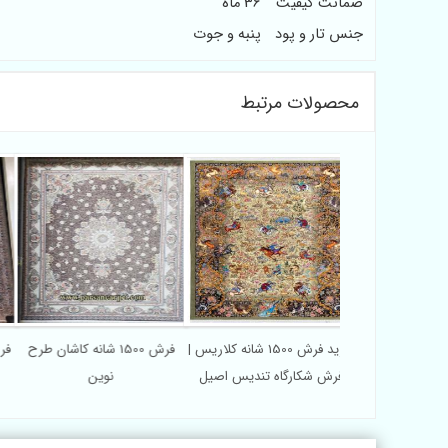
ضمانت کیفیت
36 ماه
جنس تار و پود
پنبه و جوت
محصولات مرتبط
قیمت فرش 1500 شانه ماشینی
خرید فرش 1500 شانه کلاریس |
فرش 1500 شانه کاشان طرح
فرش 500
 طرح صبا
فرش شکارگاه تندیس اصیل
نوین