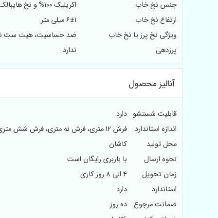
جنس نخ خاب
اکریلیک 100% و نخ هایبالک
ارتفاع نخ خاب
6±1 میلی متر
ویژگی نخ پرز یا نخ خاب
ضد حساسیت، هیت ست ش
پرزدهی
ندارد
آنالیز محصول
قابلیت شستشو
دارد
اندازه استاندارد
فرش 12 متری، فرش نه متری، فرش شش متری و فرش 4 متری
محل تولید
کاشان
نحوه ارسال
با باربری رایگان است
زمان تحویل
4 الی 8 روز کاری
استاندارد
دارد
ضمانت مرجوع
ده روز