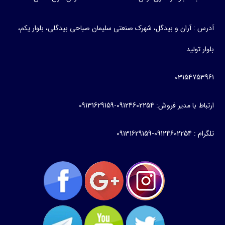
آدرس : آران و بیدگل، شهرک صنعتی سلیمان صباحی بیدگلی، بلوار یکم،
بلوار تولید
03154753961
ارتباط با مدیر فروش: 09124602254-09131629159
تلگرام : 09124602254-09131629159