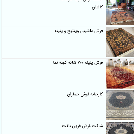
کاشان
فرش ماشینی وینتیج و پتینه
فرش پتینه 700 شانه کهنه نما
کارخانه فرش جماران
شرکت فرش فرین بافت