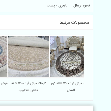
نحوه ارسال
باربری - پست
محصولات مرتبط
ره ای سایز بزرگ
قیمت فرش گرد 1200 شانه کرم
کارخانه فرش گرد 1200 شانه
 تبریز
افشان
افشان طلاکوب