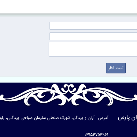
ن پارس
آدرس : آران و بیدگل، شهرک صنعتی سلیمان صباحی بیدگلی، بلوار ی
03154753961