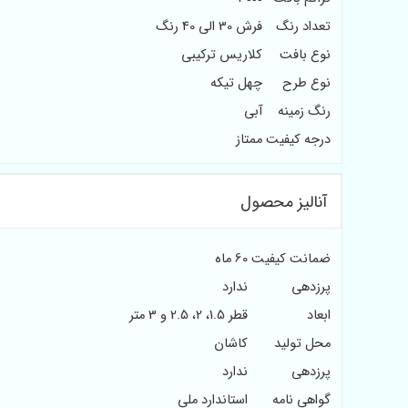
تعداد رنگ
فرش 30 الی 40 رنگ
نوع بافت
کلاریس ترکیبی
نوع طرح
چهل تیکه
رنگ زمینه
آبی
درجه کیفیت
ممتاز
آنالیز محصول
ضمانت کیفیت
60 ماه
پرزدهی
ندارد
ابعاد
قطر 1.5، 2، 2.5 و 3 متر
محل تولید
کاشان
پرزدهی
ندارد
گواهی نامه
استاندارد ملی