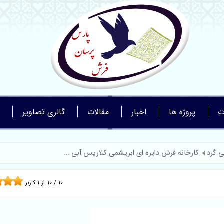
ت
پروژه ها
اخبار
مقالات
گالری تصاویر
 گرد
کارخانه فرش دایره ای ابریشمی کلاریس آبی ...
10
/
10
از
1
کاربر