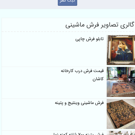
الری تصاویر فرش ماشینی
تابلو فرش چاپی
قیمت فرش درب کارخانه
کاشان
فرش ماشینی وینتیج و پتینه
فرش پتینه 700 شانه کهنه نما