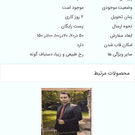
وضعیت موجودی
موجود است
زمان تحویل
6 روز کاری
نحوه ارسال
پست رایگان
ابعاد سفارش
50 در70، 70در100، 100در 150
امکان قاب شدن
دارد
سایر ویژگی ها
رخ طبیعی و زیبا، دستباف گونه
محصولات مرتبط