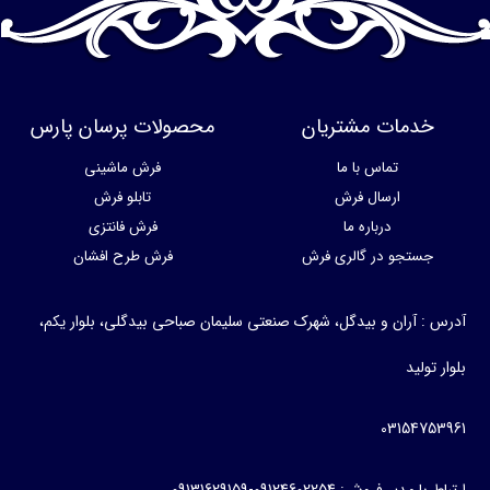
خدمات مشتریان
محصولات پرسان پارس
تماس با ما
فرش ماشینی
ارسال فرش
تابلو فرش
درباره ما
فرش فانتزی
جستجو در گالری فرش
فرش طرح افشان
آدرس : آران و بیدگل، شهرک صنعتی سلیمان صباحی بیدگلی، بلوار یکم،
بلوار تولید
03154753961