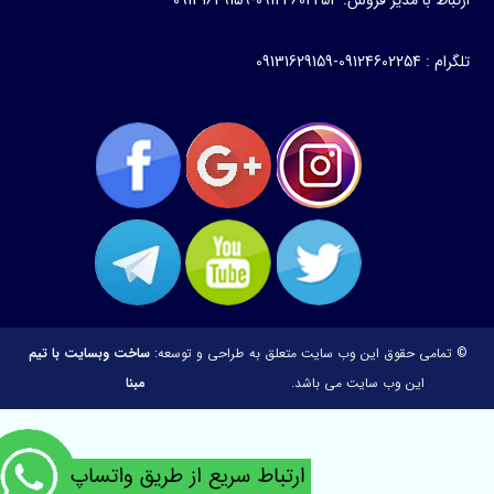
ارتباط با مدیر فروش: 09124602254-09131629159
تلگرام : 09124602254-09131629159
© تمامی حقوق این وب سایت متعلق به
طراحی و توسعه:
ساخت وبسایت با تیم
این وب سایت می باشد.
مبنا