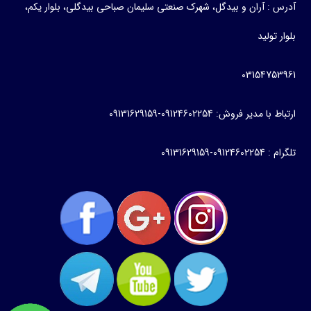
آدرس : آران و بیدگل، شهرک صنعتی سلیمان صباحی بیدگلی، بلوار یکم،
بلوار تولید
03154753961
ارتباط با مدیر فروش: 09124602254-09131629159
تلگرام : 09124602254-09131629159