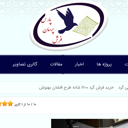
ت
پروژه ها
اخبار
مقالات
گالری تصاویر
 گرد
خرید فرش گرد 1200 شانه طرح افشان بهنوش
10
/
10
از
1
کاربر