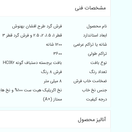
مشخصات فنی
نام محصول
فرش گرد طرح افشان بهنوش
ابعاد استاندارد
قطر 1، 1.5، 2، 2.5 و فرش گرد قطر 3
شانه یا تراکم عرضی
1200 شانه
تراکم طولی
3600
نوع بافت
بافت برجسته دستباف گونه HCIX2
تعداد رنگ
فرش 8 رنگ
ضخامت خاب فرش
8 میلی متر
جنس نخ خاب
نخ اکریلیک هیت ست 100% و نخ هایبالک
درجه کیفیت
ممتاز (+A)
آنالیز محصول