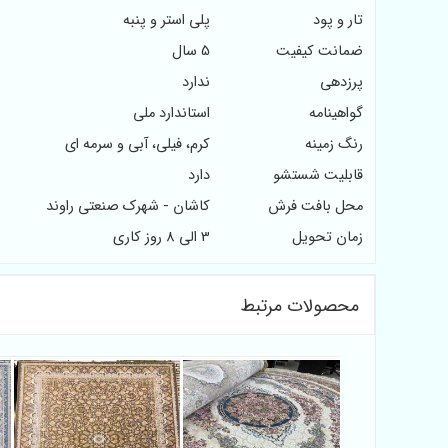
تار و پود
پلی استر و پنبه
ضمانت کیفیت
5 سال
پرزدهی
ندارد
گواهینامه
استاندارد ملی
رنگ زمینه
کرم، فیلی، آبی و سرمه ای
قابلیت شستشو
دارد
محل بافت فرش
کاشان - شهرک صنعتی راوند
زمان تحویل
3 الی 8 روز کاری
محصولات مرتبط