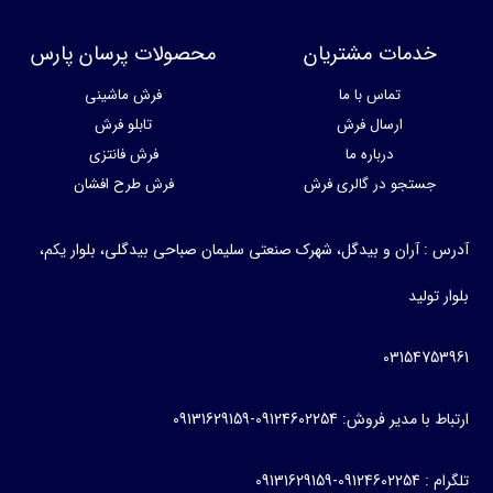
خدمات مشتریان
محصولات پرسان پارس
تماس با ما
فرش ماشینی
ارسال فرش
تابلو فرش
درباره ما
فرش فانتزی
جستجو در گالری فرش
فرش طرح افشان
آدرس : آران و بیدگل، شهرک صنعتی سلیمان صباحی بیدگلی، بلوار یکم،
بلوار تولید
03154753961
ارتباط با مدیر فروش: 09124602254-09131629159
تلگرام : 09124602254-09131629159