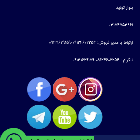
بلوار تولید
03154753961
ارتباط با مدیر فروش: 09124602254-09131629159
تلگرام : 09124602254-09131629159