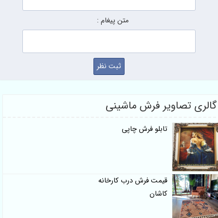
متن پیغام :
گالری تصاویر فرش ماشینی
تابلو فرش چاپی
قیمت فرش درب کارخانه
کاشان