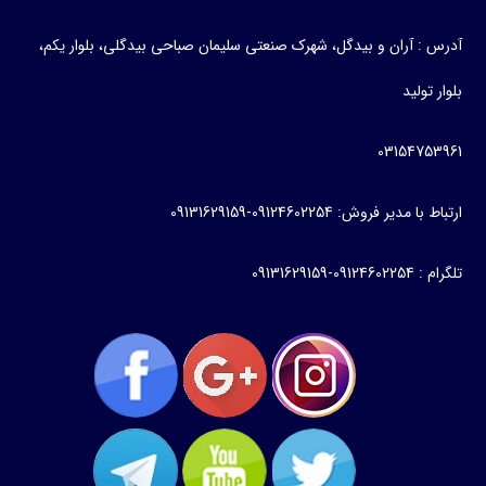
آدرس : آران و بیدگل، شهرک صنعتی سلیمان صباحی بیدگلی، بلوار یکم،
بلوار تولید
03154753961
ارتباط با مدیر فروش: 09124602254-09131629159
تلگرام : 09124602254-09131629159