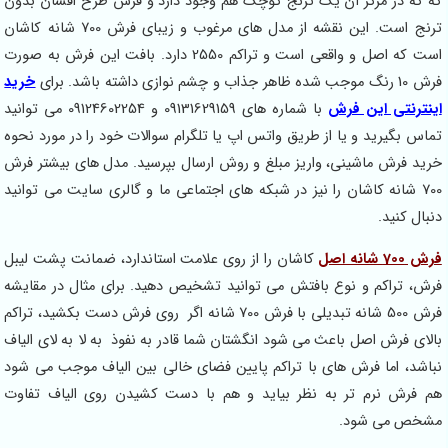
ه که در مرکز آن یک ترنج کوچک هم وجود دارد و فرش طرح افشان بدون
ترنج است. این نقشه از مدل های مرغوب و زیبای فرش 700 شانه کاشان
است که اصل و واقعی است و تراکم 2550 دارد. بافت این فرش به صورت
رش 10 رنگ موجب شده ظاهر جذاب و چشم نوازی داشته باشد. برای
خرید
ینترنتی این فرش
با شماره های 09131629159 و 09124602254 می توانید
ماس بگیرید و یا از طریق واتس اپ یا تلگرام سوالات خود را در مورد نحوه
رید فرش ماشینی، واریز مبلغ و روش ارسال بپرسید. مدل های بیشتر فرش
700 شانه کاشان را نیز در شبکه های اجتماعی ما و گالری سایت می توانید
نبال کنید.
رش 700 شانه اصل
کاشان را از روی علامت استاندارد، ضمانت پشت لیبل
رش، تراکم و نوع بافتش می توانید تشخیص دهید. برای مثال در مقایشه
فرش 500 شانه تبدیلی با فرش 700 شانه اگر روی فرش دست بکشید، تراکم
الای فرش اصل باعث می شود انگشتان شما قادر به نفوذ به لا به لای الیاف
باشد، اما فرش های با تراکم پایین فضای خالی بین الیاف موجب می شود
م فرش نرم تر به نظر بیاید و هم با دست کشیدن روی الیاف تفاوت
شخص می شود.