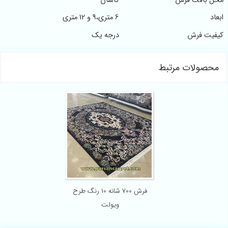
محل بافت فرش
کاشان
ابعاد
6 متری،9 و 12 متری
کیفیت فرش
درجه یک
محصولات مرتبط
فرش 700 شانه 10 رنگ طرح
ویولت