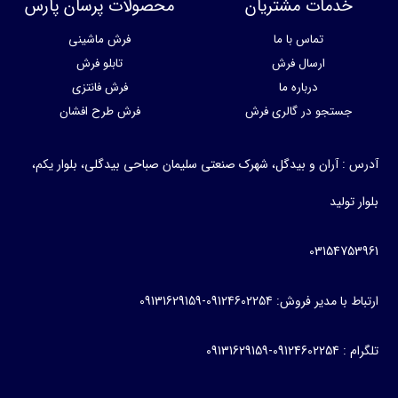
خدمات مشتریان
محصولات پرسان پارس
تماس با ما
فرش ماشینی
ارسال فرش
تابلو فرش
درباره ما
فرش فانتزی
جستجو در گالری فرش
فرش طرح افشان
آدرس : آران و بیدگل، شهرک صنعتی سلیمان صباحی بیدگلی، بلوار یکم،
بلوار تولید
03154753961
ارتباط با مدیر فروش: 09124602254-09131629159
تلگرام : 09124602254-09131629159