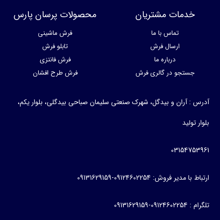
خدمات مشتریان
محصولات پرسان پارس
تماس با ما
فرش ماشینی
ارسال فرش
تابلو فرش
درباره ما
فرش فانتزی
جستجو در گالری فرش
فرش طرح افشان
آدرس : آران و بیدگل، شهرک صنعتی سلیمان صباحی بیدگلی، بلوار یکم،
بلوار تولید
03154753961
ارتباط با مدیر فروش: 09124602254-09131629159
تلگرام : 09124602254-09131629159