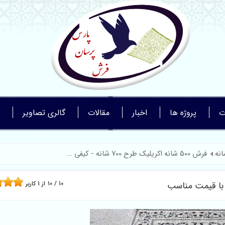
ت
پروژه ها
اخبار
مقالات
گالری تصاویر
فرش 500 شانه اکریلیک طرح 700 شانه - کیفی ...
10
/
10
از
1
کاربر