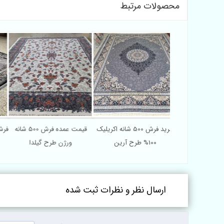
محصولات مرتبط
سایت فرش 500 شانه پلی
خرید فرش 500 شانه اکریلیک
قیمت عمده فرش 500 شانه
 طرح ترکمن
100% طرح آرین
ورژن طرح گیلدا
ارسال نظر و نظرات ثبت شده