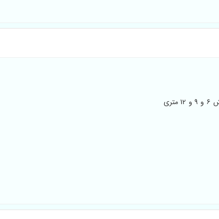
تولید در ابعاد استاندارد کامل شامل فرش 6 و 9 و 12 متری