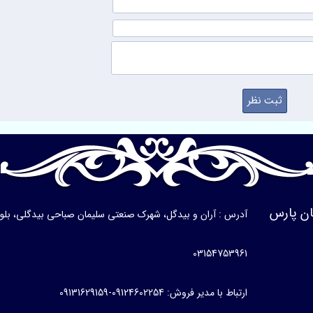
ن پارس
آدرس : آران و بیدگل، شهرک صنعتی سلیمان صباحی بیدگلی، بلوار ی
03154753961
ارتباط با مدیر فروش: 09124602254-09131629159