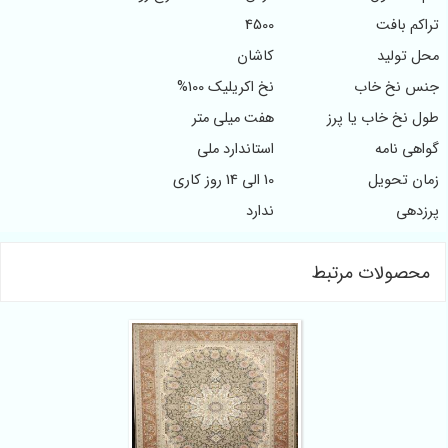
تراکم بافت
4500
محل تولید
کاشان
جنس نخ خاب
نخ اکریلیک 100%
طول نخ خاب یا پرز
هفت میلی متر
گواهی نامه
استاندارد ملی
زمان تحویل
10 الی 14 روز کاری
پرزدهی
ندارد
محصولات مرتبط