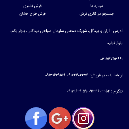
درباره ما
فرش فانتزی
تجو در گالری فرش
فرش طرح افشان
آران و بیدگل، شهرک صنعتی سلیمان صباحی بیدگلی، بلوار یکم،
ید
03154
روش: 09124602254-09131629159
09