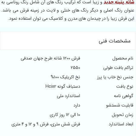
ه جدید
و زیبا است که ترکیب رنگ های آن شامل رنگ روناسی به
 اصلی و دیگر رنگ های خنثی و لایت در زمینه فرش می باشد.
یبا را در چیدمان های مدرن و کلاسیک می توان استفاده نمود.
ت فنی
ول
فرش 1200 شانه طرح جهان صدفی
ت طولی
2550
اب یا پرز
نخ اکریلیک 100%
دستباف گونه Hcix2
ه
استاندارد ملی
ستشو
دارد
یل
10 الی 12 روز کاری
ندارد
فرش شش متری، فرش 9 و 12 و 4 متری