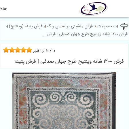
09124602254
صولات
فرش ماشینی بر اساس رنگ
فرش پتینه (وینتیج)
10
/
10
از
1
کاربر