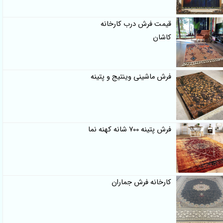
قیمت فرش درب کارخانه
کاشان
فرش ماشینی وینتیج و پتینه
فرش پتینه 700 شانه کهنه نما
کارخانه فرش جماران