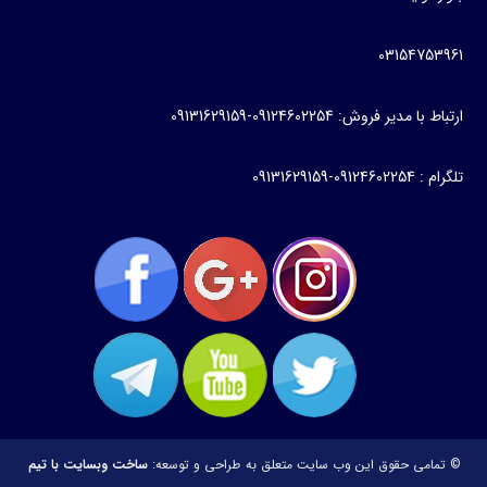
03154753961
ارتباط با مدیر فروش: 09124602254-09131629159
تلگرام : 09124602254-09131629159
© تمامی حقوق این وب سایت متعلق به
طراحی و توسعه:
ساخت وبسایت با تیم