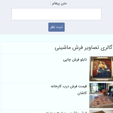
متن پیغام :
الری تصاویر فرش ماشینی
تابلو فرش چاپی
قیمت فرش درب کارخانه
کاشان