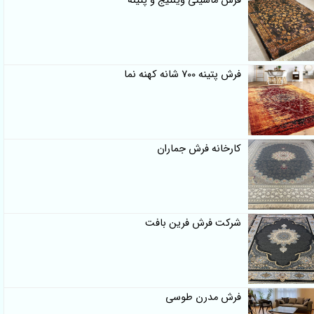
فرش ماشینی وینتیج و پتینه
فرش پتینه 700 شانه کهنه نما
کارخانه فرش جماران
شرکت فرش فرین بافت
فرش مدرن طوسی