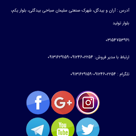
آدرس : آران و بیدگل، شهرک صنعتی سلیمان صباحی بیدگلی، بلوار یکم،
بلوار تولید
03154753961
ارتباط با مدیر فروش: 09124602254-09131629159
تلگرام : 09124602254-09131629159