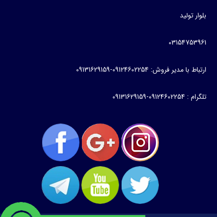
بلوار تولید
03154753961
ارتباط با مدیر فروش: 09124602254-09131629159
تلگرام : 09124602254-09131629159