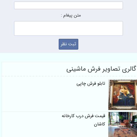
متن پیغام :
گالری تصاویر فرش ماشینی
تابلو فرش چاپی
قیمت فرش درب کارخانه
کاشان