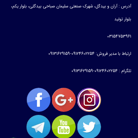
آدرس : آران و بیدگل، شهرک صنعتی سلیمان صباحی بیدگلی، بلوار یکم،
بلوار تولید
03154753961
ارتباط با مدیر فروش: 09124602254-09131629159
تلگرام : 09124602254-09131629159